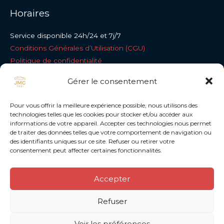
Horaires
Service disponible 24h/24 et 7j/7
Conditions Générales d’Utilisation (CGU)
Politique de confidentialité
Politique de Cookies
Gérer le consentement
Nous contacter
Pour vous offrir la meilleure expérience possible, nous utilisons des
technologies telles que les cookies pour stocker et/ou accéder aux
informations de votre appareil. Accepter ces technologies nous permet
Sterrelaan 27, 2620 Hemiksem
de traiter des données telles que votre comportement de navigation ou
+32 486 62 01 67
des identifiants uniques sur ce site. Refuser ou retirer votre
consentement peut affecter certaines fonctionnalités.
contact@jmctaxi.be
Accepter
Refuser
Copyright © 2026 JMCTAXI
Voir les préférences