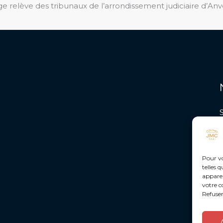
tige relève des tribunaux de l’arrondissement judiciaire d’Anv
Pour vo
telles 
apparei
votre c
Refuser