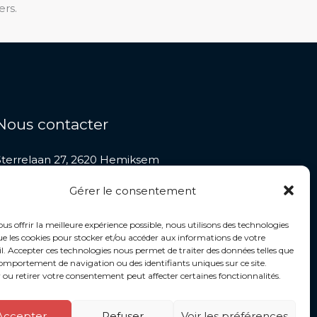
ers.
Nous contacter
Sterrelaan 27, 2620 Hemiksem
+32 486 62 01 67
Gérer le consentement
contact@jmctaxi.be
us offrir la meilleure expérience possible, nous utilisons des technologies
que les cookies pour stocker et/ou accéder aux informations de votre
l. Accepter ces technologies nous permet de traiter des données telles que
omportement de navigation ou des identifiants uniques sur ce site.
 ou retirer votre consentement peut affecter certaines fonctionnalités.
Accepter
Refuser
Voir les préférences