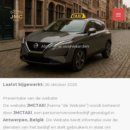
Spring
naar
de
inhoud
Algemene voorwaarden
Laatst bijgewerkt:
26 oktober 2025
Presentatie van de website
De website
JMCTAXI
(hierna “de Website”) wordt beheerd
door
JMCTAXI
, een personenvervoerbedrijf gevestigd in
Antwerpen, België
. De Website biedt informatie over de
diensten van het bedrijf en stelt gebruikers in staat om