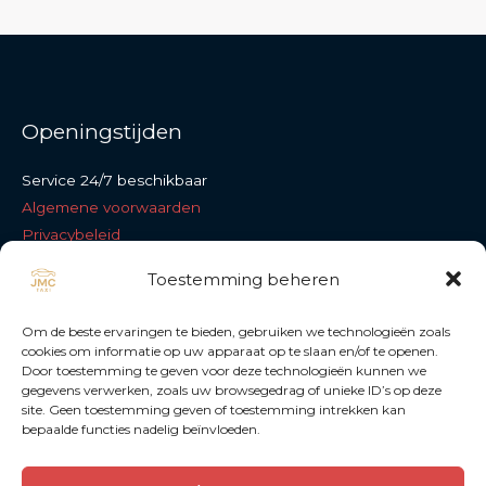
Openingstijden
Service 24/7 beschikbaar
Algemene voorwaarden
Privacybeleid
Cookiebeleid
Toestemming beheren
Neem contact op
Om de beste ervaringen te bieden, gebruiken we technologieën zoals
cookies om informatie op uw apparaat op te slaan en/of te openen.
Door toestemming te geven voor deze technologieën kunnen we
Sterrelaan 27, 2620 Hemiksem
gegevens verwerken, zoals uw browsegedrag of unieke ID’s op deze
+32 486 62 01 67
site. Geen toestemming geven of toestemming intrekken kan
bepaalde functies nadelig beïnvloeden.
contact@jmctaxi.be